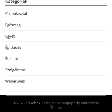
Kategóriák
Csocsóasztal
Egészség
Egyéb
Építkezés
Étel ital
Szolgáltatás
Webáruház
©2026 Kiskobak
| Design:
Newspaperly WordPress
Theme