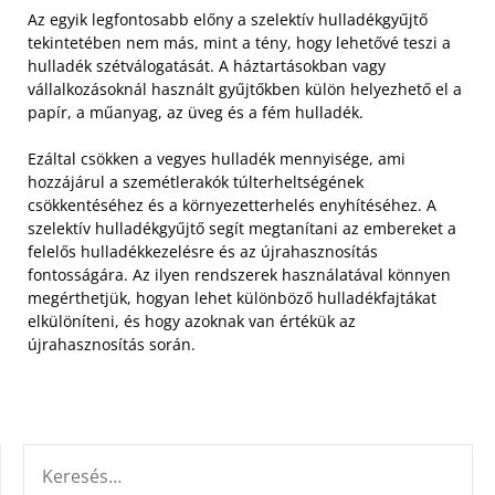
Az egyik legfontosabb előny a szelektív hulladékgyűjtő
tekintetében nem más, mint a tény, hogy lehetővé teszi a
hulladék szétválogatását. A háztartásokban vagy
vállalkozásoknál használt gyűjtőkben külön helyezhető el a
papír, a műanyag, az üveg és a fém hulladék.
Ezáltal csökken a vegyes hulladék mennyisége, ami
hozzájárul a szemétlerakók túlterheltségének
csökkentéséhez és a környezetterhelés enyhítéséhez. A
szelektív hulladékgyűjtő segít megtanítani az embereket a
felelős hulladékkezelésre és az újrahasznosítás
fontosságára. Az ilyen rendszerek használatával könnyen
megérthetjük, hogyan lehet különböző hulladékfajtákat
elkülöníteni, és hogy azoknak van értékük az
újrahasznosítás során.
KERESÉS: